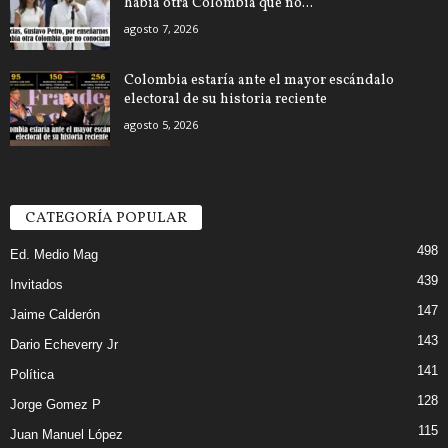
había otra Colombia que no...
agosto 7, 2026
Colombia estaría ante el mayor escándalo
electoral de su historia reciente
agosto 5, 2026
CATEGORÍA POPULAR
498
Ed. Medio Mag
439
Invitados
147
Jaime Calderón
143
Dario Echeverry Jr
141
Política
128
Jorge Gomez P
115
Juan Manuel López