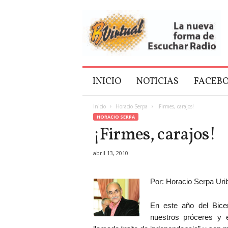
B
V
i
r
t
u
a
INICIO
NOTICIAS
FACEB
l
Inicio
Horacio Serpa
¡Firmes, carajos!
HORACIO SERPA
¡Firmes, carajos!
abril 13, 2010
Por: Horacio Serpa Uri
En este año del Bice
nuestros próceres y 