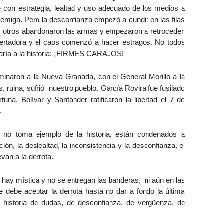
e con estrategia, lealtad y uso adecuado de los medios a
nemiga. Pero la desconfianza empezó a cundir en las filas
n, otros abandonaron las armas y empezaron a retroceder,
ibertadora y el caos comenzó a hacer estragos. No todos
saría a la historia: ¡FIRMES CARAJOS!
ominaron a la Nueva Granada, con el General Morillo a la
 ruina, sufrió nuestro pueblo. García Rovira fue fusilado
una, Bolívar y Santander ratificaron la libertad el 7 de
.
s no toma ejemplo de la historia, están condenados a
ción, la deslealtad, la inconsistencia y la desconfianza, el
van a la derrota.
ay mística y no se entregan las banderas, ni aún en las
debe aceptar la derrota hasta no dar a fondo la última
a historia de dudas, de desconfianza, de vergüenza, de