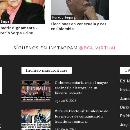
Horacio Serpa
 Serpa
Elecciones en Venezuela y Paz
 morir dignamente –
en Colombia.
oracio Serpa Uribe
SÍGUENOS EN INSTAGRAM
@BCA_VIRTUAL
Incluso más noticias
CA
Ed. M
Colombia estaría ante el mayor
escándalo electoral de su
Invit
historia reciente
Jaime
agosto 5, 2026
Dario
#FraudeElectoral: El silencio de
Políti
los medios de comunicación
tradicional asusta a...
Jorg
agosto 4, 2026