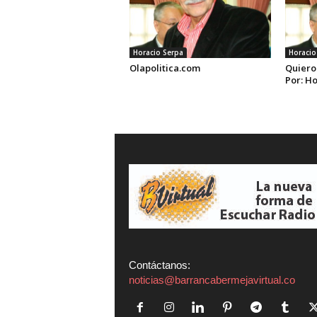
Horacio Serpa
Horacio
Olapolitica.com
Quiero
Por: H
Contáctanos:
noticias@barrancabermejavirtual.co