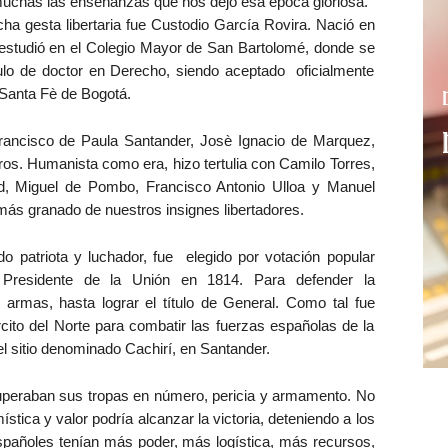
muchas las enseñanzas que nos dejó esa época gloriosa.
a gesta libertaria fue Custodio García Rovira. Nació en
studió en el Colegio Mayor de San Bartolomé, donde se
ítulo de doctor en Derecho, siendo aceptado oficialmente
Santa Fè de Bogotá.
rancisco de Paula Santander, Josè Ignacio de Marquez,
tros. Humanista como era, hizo tertulia con Camilo Torres,
d, Miguel de Pombo, Francisco Antonio Ulloa y Manuel
más granado de nuestros insignes libertadores.
o patriota y luchador, fue elegido por votación popular
Presidente de la Unión en 1814. Para defender la
 armas, hasta lograr el título de General. Como tal fue
ito del Norte para combatir las fuerzas españolas de la
el sitio denominado Cachirí, en Santander.
superaban sus tropas en número, pericia y armamento. No
tica y valor podría alcanzar la victoria, deteniendo a los
españoles tenían más poder, más logística, más recursos,