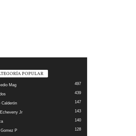
TEGORÍA POPULAR
497
edio Mag
439
ados
147
 Calderón
143
 Echeverry Jr
140
ca
128
e Gomez P