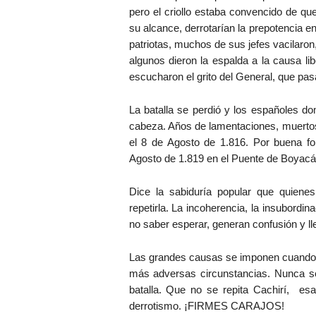
pero el criollo estaba convencido de qu
su alcance, derrotarían la prepotencia e
patriotas, muchos de sus jefes vacilaro
algunos dieron la espalda a la causa l
escucharon el grito del General, que pa
La batalla se perdió y los españoles d
cabeza. Años de lamentaciones, muertos,
el 8 de Agosto de 1.816. Por buena fort
Agosto de 1.819 en el Puente de Boyacá
Dice la sabiduría popular que quiene
repetirla. La incoherencia, la insubordina
no saber esperar, generan confusión y lle
Las grandes causas se imponen cuando h
más adversas circunstancias. Nunca se 
batalla. Que no se repita Cachirí, es
derrotismo. ¡FIRMES CARAJOS!