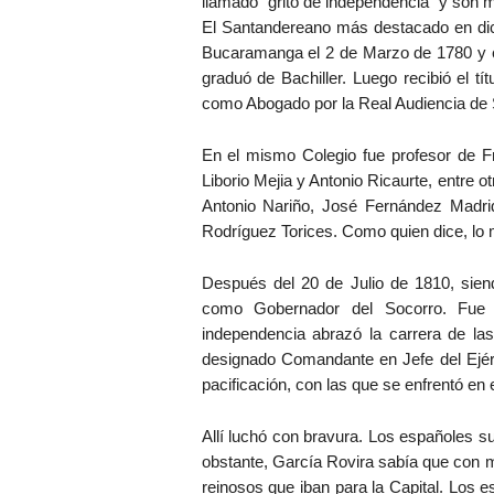
llamado “grito de independencia” y son 
El Santandereano más destacado en dich
Bucaramanga el 2 de Marzo de 1780 y e
graduó de Bachiller. Luego recibió el t
como Abogado por la Real Audiencia de 
En el mismo Colegio fue profesor de F
Liborio Mejia y Antonio Ricaurte, entre o
Antonio Nariño, José Fernández Madri
Rodríguez Torices. Como quien dice, lo 
Después del 20 de Julio de 1810, siend
como Gobernador del Socorro. Fue 
independencia abrazó la carrera de las
designado Comandante en Jefe del Ejérc
pacificación, con las que se enfrentó en 
Allí luchó con bravura. Los españoles 
obstante, García Rovira sabía que con mís
reinosos que iban para la Capital. Los 