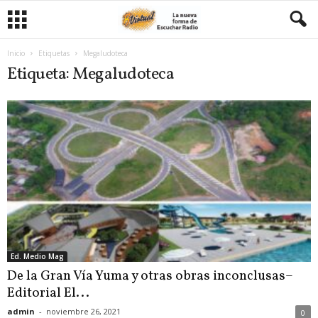
Inicio
Etiquetas
Megaludoteca
Etiqueta: Megaludoteca
Ed. Medio Mag
De la Gran Vía Yuma y otras obras inconclusas–
Editorial El...
admin
-
noviembre 26, 2021
0