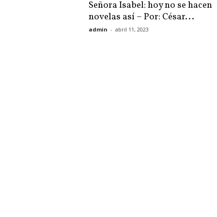
Señora Isabel: hoy no se hacen
novelas así – Por: César...
admin
-
abril 11, 2023