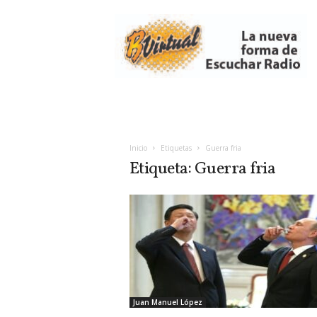
B
V
i
r
t
u
a
l
Inicio
Etiquetas
Guerra fria
Etiqueta: Guerra fria
Juan Manuel López