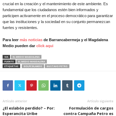
crucial en la creación y el mantenimiento de este ambiente. Es
fundamental que los ciudadanos estén bien informados y
participen activamente en el proceso democrático para garantizar
que las instituciones y la sociedad en su conjunto permanezcan
fuertes y resistentes.
Para leer
más noticias
de Barrancabermeja y el Magdalena
Medio pueden dar
click aqui
VIA
EL MEDIO MAGDALENA
FUENTE
EL MEDIO MAGDALENA
ETIQUETAS
GOLPE BLANDO
GUSTAVO PETRO
Artículo anterior
Artículo siguiente
¿El eslabón perdido? – Por:
Formulación de cargos
Esperancita Uribe
contra Campaña Petro es