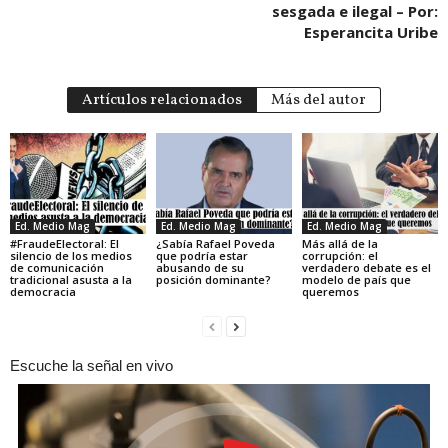
sesgada e ilegal – Por:
Esperancita Uribe
Artículos relacionados
Más del autor
Ed. Medio Mag
Ed. Medio Mag
Ed. Medio Mag
#FraudeElectoral: El
¿Sabía Rafael Poveda
Más allá de la
silencio de los medios
que podría estar
corrupción: el
de comunicación
abusando de su
verdadero debate es el
tradicional asusta a la
posición dominante?
modelo de país que
democracia
queremos
Escuche la señal en vivo