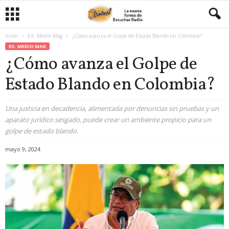
Inicio
Ed. Medio Mag
¿Cómo avanza el Golpe de Estado Blando en Colombia?
ED. MEDIO MAG
¿Cómo avanza el Golpe de
Estado Blando en Colombia?
Una justicia en decadencia, alimentada por denuncias sin pruebas y un
aparato jurídico sesgado, puede crear un ambiente propicio para un
golpe de estado blando.
mayo 9, 2024