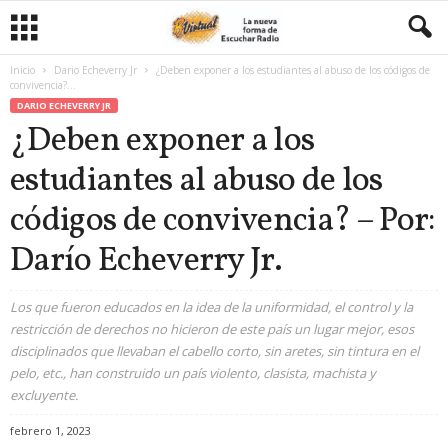
Inicio
Dario Echeverry Jr
¿Deben exponer a los estudiantes al abuso de los códigos de
convivencia?...
DARIO ECHEVERRY JR
¿Deben exponer a los
estudiantes al abuso de los
códigos de convivencia? – Por:
Darío Echeverry Jr.
Los que fueron educados en la idea de la uniformidad, el control y la
restricción de derechos no hicieron de este país un lugar mejor, esos
disciplinados que llevaban el cabello corto, sin aretes, sin tintura en el
pelo, etc., han construido un país violento, clasista, machista y
excluyente.
febrero 1, 2023