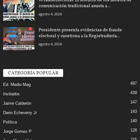
#FraudeElectoral: El silencio de los medios de
comunicación tradicional asusta a...
agosto 4, 2026
Presidente presenta evidencias de fraude
electoral y cuestiona a la Registraduría...
agosto 4, 2026
CATEGORÍA POPULAR
497
Ed. Medio Mag
439
Invitados
147
Jaime Calderón
143
Dario Echeverry Jr
140
Política
128
Jorge Gomez P
115