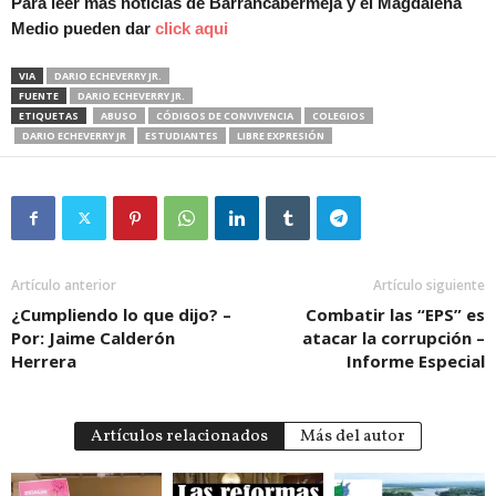
Para leer más noticias de Barrancabermeja y el Magdalena
Medio pueden dar
click aqui
VIA
DARIO ECHEVERRY JR.
FUENTE
DARIO ECHEVERRY JR.
ETIQUETAS
ABUSO
CÓDIGOS DE CONVIVENCIA
COLEGIOS
DARIO ECHEVERRY JR
ESTUDIANTES
LIBRE EXPRESIÓN
Artículo anterior
Artículo siguiente
¿Cumpliendo lo que dijo? –
Combatir las “EPS” es
Por: Jaime Calderón
atacar la corrupción –
Herrera
Informe Especial
Artículos relacionados
Más del autor