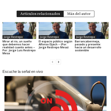
Artículos relacionados
Más del autor
Jorge Restrepo
Jorge Restrepo
Jorge Restrepo
Mirar al rio, un sueño
El espacio público según
Barrancabermeja,
que debemos hacer
Alfonso Eljach – (Por:
pasado y presente:
realidad cuanto antes –
Jorge Restrepo Mesa)
hacia un desarrollo
Por: Jorge Luis Restrepo
sostenible
Mesa
Escuche la señal en vivo