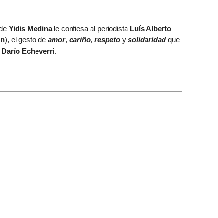
nde
Yidis Medina
le confiesa al periodista
Luís Alberto
ón
), el gesto de
amor
,
cariño
,
respeto
y
solidaridad
que
r
Darío Echeverri
.