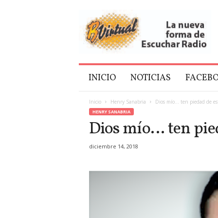
B
V
i
r
t
u
a
INICIO
NOTICIAS
FACEB
l
Inicio
Henry Sanabria
Dios mío… ten piedad de es
HENRY SANABRIA
Dios mío… ten pie
diciembre 14, 2018