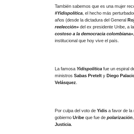
También sabemos que es una mujer recono
#Yidispolítica
, el hecho más perturbado
años (desde la dictadura del General
Roj
reelección»
del ex presidente Uribe, a l
costoso a la democracia colombiana»
institucional que hoy vive el país.
La famosa
Yidispolítica
fue un espiral d
ministros
Sabas Pretelt
y
Diego Palaci
Velásquez
.
Por culpa del voto de
Yidis
a favor de la
gobierno
Uribe
que fue de
polarización
Justicia
.