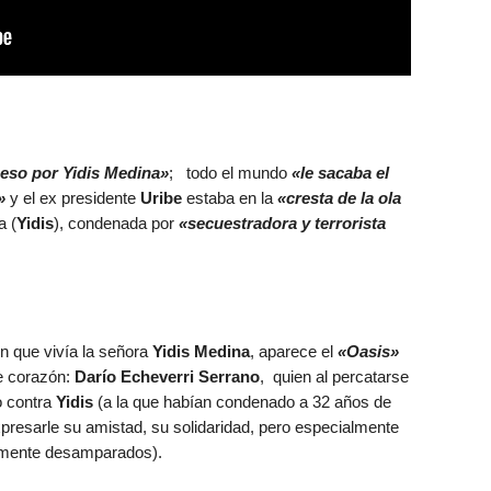
eso por Yidis Medina»
; todo el mundo
«le sacaba el
»
y el ex presidente
Uribe
estaba en la
«cresta de la ola
a (
Yidis
), condenada por
«secuestradora y terrorista
n que vivía la señora
Yidis Medina
, aparece el
«Oasis»
e corazón:
Darío Echeverri Serrano
, quien al percatarse
o contra
Yidis
(a la que habían condenado a 32 años de
presarle su amistad, su solidaridad, pero especialmente
almente desamparados).