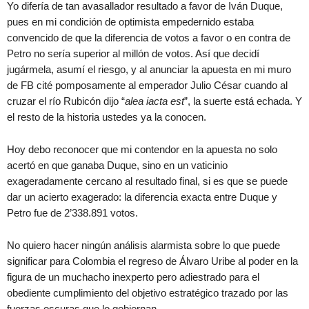
Yo difería de tan avasallador resultado a favor de Iván Duque,
pues en mi condición de optimista empedernido estaba
convencido de que la diferencia de votos a favor o en contra de
Petro no sería superior al millón de votos. Así que decidí
jugármela, asumí el riesgo, y al anunciar la apuesta en mi muro
de FB cité pomposamente al emperador Julio César cuando al
cruzar el río Rubicón dijo “
alea iacta est
”, la suerte está echada. Y
el resto de la historia ustedes ya la conocen.
Hoy debo reconocer que mi contendor en la apuesta no solo
acertó en que ganaba Duque, sino en un vaticinio
exageradamente cercano al resultado final, si es que se puede
dar un acierto exagerado: la diferencia exacta entre Duque y
Petro fue de 2’338.891 votos.
No quiero hacer ningún análisis alarmista sobre lo que puede
significar para Colombia el regreso de Álvaro Uribe al poder en la
figura de un muchacho inexperto pero adiestrado para el
obediente cumplimiento del objetivo estratégico trazado por las
fuerzas oscuras que lo gobiernan.