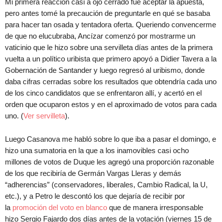
Mi primera reacción casi a ojo cerrado fue aceptar la apuesta,
pero antes tomé la precaución de preguntarle en qué se basaba
para hacer tan osada y tentadora oferta. Queriendo convencerme
de que no elucubraba, Ancízar comenzó por mostrarme un
vaticinio que le hizo sobre una servilleta días antes de la primera
vuelta a un político uribista que primero apoyó a Didier Tavera a la
Gobernación de Santander y luego regresó al uribismo, donde
daba cifras cerradas sobre los resultados que obtendría cada uno
de los cinco candidatos que se enfrentaron allí, y acertó en el
orden que ocuparon estos y en el aproximado de votos para cada
uno. (
Ver servilleta
).
Luego Casanova me habló sobre lo que iba a pasar el domingo, e
hizo una sumatoria en la que a los inamovibles casi ocho
millones de votos de Duque les agregó una proporción razonable
de los que recibiría de Germán Vargas Lleras y demás
“adherencias” (conservadores, liberales, Cambio Radical, la U,
etc.), y a Petro le descontó los que dejaría de recibir por
la
promoción del voto en blanco
que de manera irresponsable
hizo Sergio Fajardo dos días antes de la votación (viernes 15 de