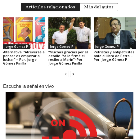
Artículos relacionados
Más del autor
Jorge Gomez P
Jorge Gomez P
Jorge Gomez P
Alternativa: “Atreverse a
“Muchas gracias por el
Petristas y antipetristas
pensar es empezar a
detalle. Ya le firmé el
ante el libro de Petro –
luchar” – Por: Jorge
recibo a Marín”- Por:
Por: Jorge Gómez P
Gómez Pinilla
Jorge Gómez Pinilla
Escuche la señal en vivo