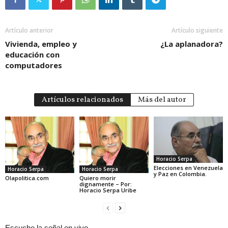
Artículo anterior
Artículo siguiente
Vivienda, empleo y
¿La aplanadora?
educación con
computadores
Artículos relacionados
Más del autor
Horacio Serpa
Elecciones en Venezuela
Horacio Serpa
Horacio Serpa
y Paz en Colombia.
Olapolitica.com
Quiero morir
dignamente – Por:
Horacio Serpa Uribe
Escuche la señal en vivo