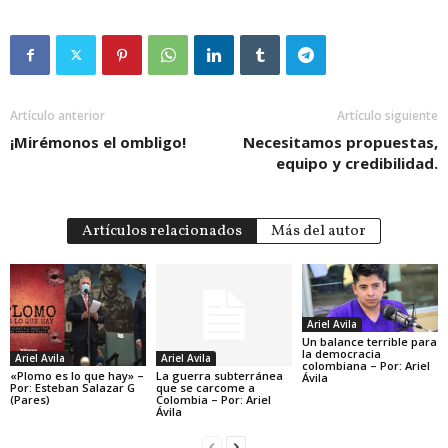
Artículo anterior
Artículo siguiente
¡Mirémonos el ombligo!
Necesitamos propuestas,
equipo y credibilidad.
Artículos relacionados
Más del autor
Ariel Avila
Un balance terrible para
la democracia
Ariel Avila
Ariel Avila
colombiana – Por: Ariel
«Plomo es lo que hay» –
La guerra subterránea
Ávila
Por: Esteban Salazar G
que se carcome a
(Pares)
Colombia – Por: Ariel
Ávila