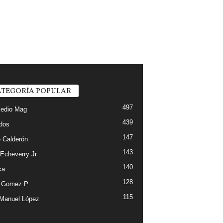
TEGORÍA POPULAR
497
edio Mag
439
ados
147
 Calderón
143
 Echeverry Jr
140
ca
128
e Gomez P
115
Manuel López