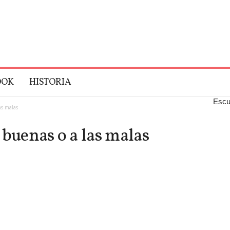
OOK
HISTORIA
Escu
as malas
 buenas o a las malas