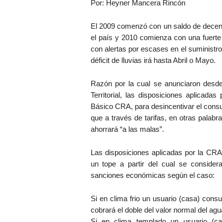
Por: Heyner Mancera Rincón
El 2009 comenzó con un saldo de decena
el país y 2010 comienza con una fuert
con alertas por escases en el suminist
déficit de lluvias irá hasta Abril o Mayo.
Razón por la cual se anunciaron desde
Territorial, las disposiciones aplicad
Básico CRA, para desincentivar el cons
que a través de tarifas, en otras palabr
ahorrará “a las malas”.
Las disposiciones aplicadas por la CRA
un tope a partir del cual se conside
sanciones económicas según el caso:
Si en clima frio un usuario (casa) con
cobrará el doble del valor normal del agu
Si en clima templado un usuario (c