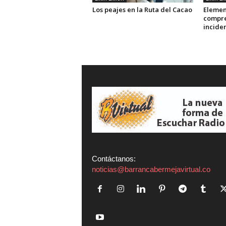
Los peajes en la Ruta del Cacao
Elemen
compre
inciden
Contáctanos:
noticias@barrancabermejavirtual.co