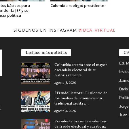
tos básicos para
Colombia reeligió presidente
nder la JEP y su
cia política
SÍGUENOS EN INSTAGRAM
@BCA_VIRTUAL
Incluso más noticias
CA
Ed. M
Colombia estaría ante el mayor
escándalo electoral de su
Invit
historia reciente
Jaime
agosto 5, 2026
Dario
#FraudeElectoral: El silencio de
Políti
los medios de comunicación
tradicional asusta a...
Jorg
agosto 4, 2026
Juan 
Presidente presenta evidencias
de fraude electoral y cuestiona