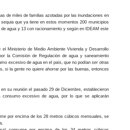
s de miles de familias azotadas por las inundaciones en
e sequia que ya tiene en estos momentos 200 municipios
ro de agua y 13 con racionamiento y según en IDEAM este
 el Ministerio de Medio Ambiente Vivienda y Desarrollo
as por la Comisión de Regulación de agua y saneamiento
umo excesivo de agua en el país, que no podían ser otras
as, si la gente no quiere ahorrar por las buenas, entonces
 en su reunión el pasado 29 de Diciembre, establecieron
ra consumo excesivo de agua, por lo que se aplicarán
sume por encima de los 28 metros cúbicos mensuales, se
a.
asa) consume por encima de los 34 metros cúbicos