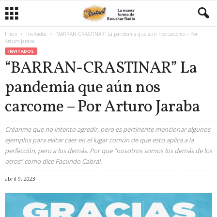
Inicio
Invitados
“BARRAN-CRASTINAR” La pandemia que aún nos carcome – Por
Arturo Jaraba
INVITADOS
“BARRAN-CRASTINAR” La
pandemia que aún nos
carcome – Por Arturo Jaraba
Créanme que no intento agredir, pero es pertinente mencionar algunos
ejemplos para evitar caer en el lugar común de que esto aplica a la
perfección, pero a los demás. Por que “nosotros somos los demás de los
otros” como dice Facundo Cabral.
abril 9, 2023