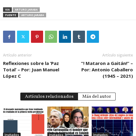
VIA
ARTURO JARABA
FUENTE
ARTURO JARABA
Artículo anterior
Artículo siguiente
Reflexiones sobre la ‘Paz
“! Mataron a Gaitán!” –
Total’ – Por: Juan Manuel
Por: Antonio Caballero
López C
(1945 – 2021)
Artículos relacionados
Más del autor
Invitados
Invitados
Invitados