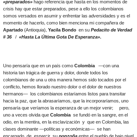
«preparados»
hago referencia que hasta en los momentos de
crisis hay que estar preparados, pese a ello los colombianos
somos versados en asumir y enfrentar las adversidades y es el
momento de hacerlo, como bien menciona mi compañera de
Apartado
(Antioquia),
Yacila Bondo
en su
Pedacito de Verdad
# 36
/
«Hasta La Última Gota De Esperanza»
.
Uno pensaría que en un país como
Colombia
—con una
historia tan trágica de guerra y dolor, donde todos los
colombianos de una u otra manera hemos sido tocados por el
conflicto, hemos llorado nuestro dolor o el dolor de nuestros
hermanos— los colombianos estaríamos listos para transitar
hacia la paz, que la abrasaríamos, que la incorporaríamos, uno
pensaría que veríamos la esperanza de un mejor venir; pero,
uno a veces olvida que
Colombia
se fundó en la sangre, en el
odio, en la mentira, en la esclavización y que en Colombia, las
clases dominante —políticas y económicas— se han
encargado de esparcir su
ponzoña
entre el pueblo de bajo nivel